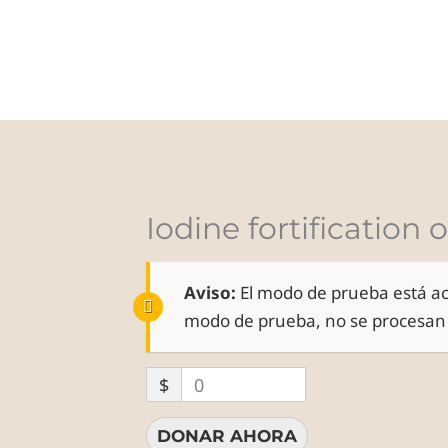
INICIO
SERVICIOS
BODAS
P
Iodine fortification 
Aviso:
El modo de prueba está ac
modo de prueba, no se procesan 
$
0
DONAR AHORA