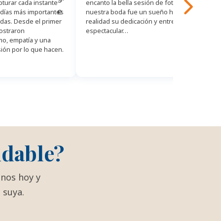
turar cada instante
encanto la bella sesión de fotos de
me
 días más importantes
nuestra boda fue un sueño hecho
10
das. Desde el primer
realidad su dedicación y entrega es
ostraron
espectacular…
mo, empatía y una
ión por lo que hacen.
idable?
enos hoy y
 suya.