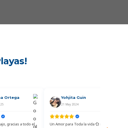
layas!
na Ortega
Yohjita Guin
025
21 May 2024
jo, gracias a todo el
Un Amor para Toda la vida 💞 nos
Ex