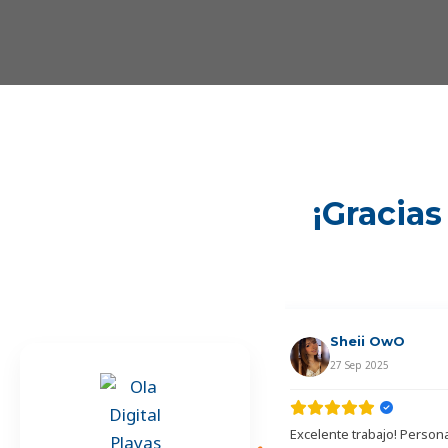
¡Gracias
Celeste Valarezo
Sheii OwO
01 Nov 2025
27 Sep 2025
Muy feliz por El excelente trabajo
Excelente trabajo! Person