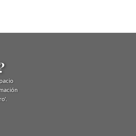
?
pacio
rmación
o’.