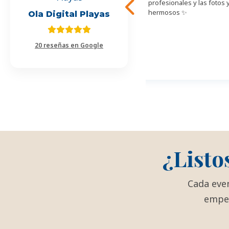
que realizan. Los recomiendo son
profesionales y las fotos 
muy profesionales.
hermosos ✨
Ola Digital Playas
20 reseñas en Google
¿Listo
Cada even
empec