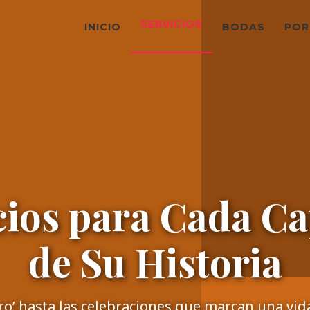
SERVICIOS
INICIO
BODAS
POR
cios para Cada Ca
de Su Historia
iero’ hasta las celebraciones que marcan una vi