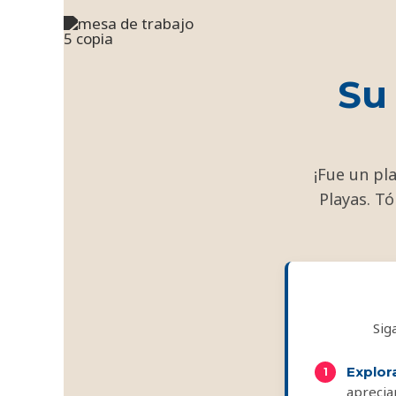
Ir
al
contenido
Su
¡Fue un pla
Playas. Tó
Sig
Explora
apreciar