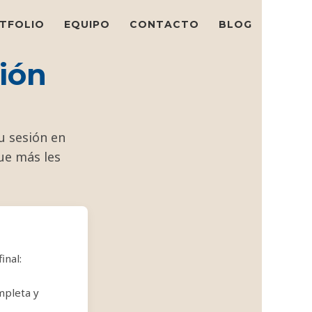
TFOLIO
EQUIPO
CONTACTO
BLOG
ión
su sesión en
que más les
inal:
mpleta y