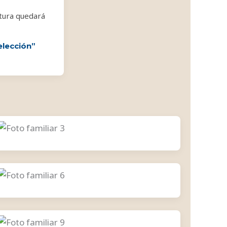
atura quedará
elección”