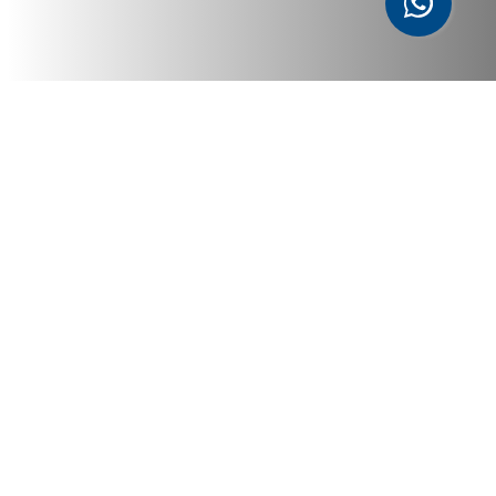
Los Momentos Clave, para
Compartir
El inicio de un nuevo
viaje.
DESCARGAR GALERÍA