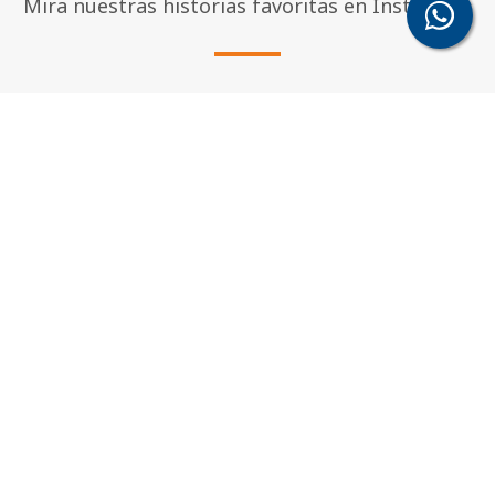
Mira nuestras historias favoritas en Instagram
Promesas junto al mar
Un amor eterno
Descargar Todo
Una Historia Frente al Mar