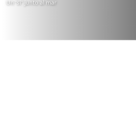
Un “sí” junto al mar
Momentos Inolvidables, para
Compartir
Un collage de nuestra
historia.
La emoción de un “Sí”.