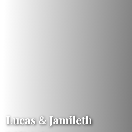
Lucas
&
Jamileth