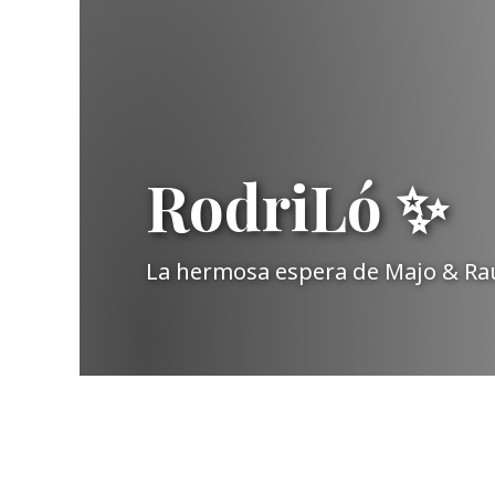
RodriLó ✨
La hermosa espera de Majo & Raú