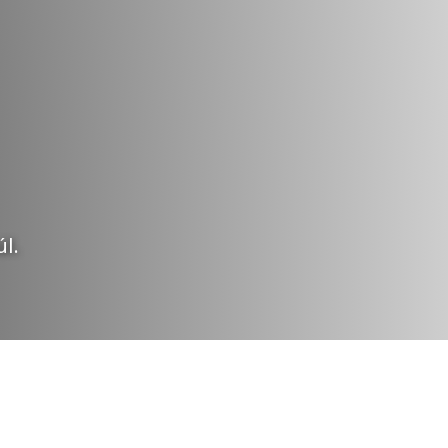
l.
Momentos Inolvidables