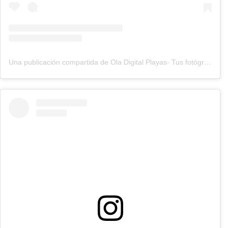
Una publicación compartida de Ola Digital Playas- Tus fotógrafos playeros🏖️ (@oladigitalplayas)