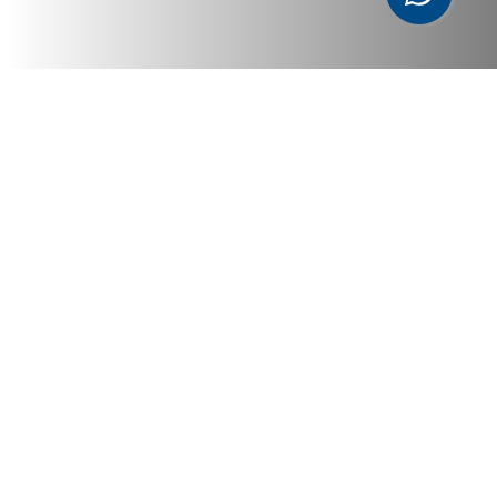
Capturamos lo Auténtico
Desde la emoción de un “sí, quiero” hasta la dulce
espera de un nuevo miembro, nos especializamos en
capturar los momentos genuinos que definen a una
familia. Creamos recuerdos que se convierten en el
tesoro más preciado de su hogar.
VER SESIONES PERSONALES